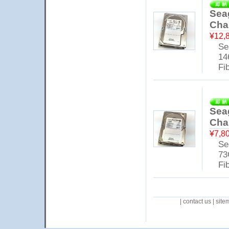
Sea
Cha
¥12,
Sea
14
Fibr
Sea
Cha
¥7,8
Sea
73
Fibr
|
contact us
|
site