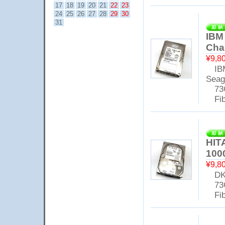
17
18
19
20
21
22
23
24
25
26
27
28
29
30
31
IBM
Cha
¥9,8
IBM
Seag
73
Fibr
HIT
100
¥9,8
DK3
73
Fibr