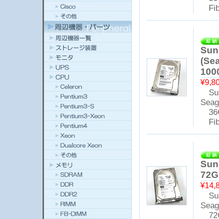
Fibr
Sun
(Se
100
¥9,8
Sun
Seag
36
Fibr
Sun
72G
¥14,
Sun
Seag
72