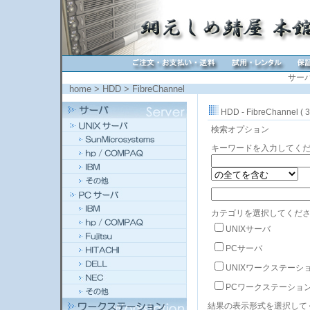
サー
home
>
HDD
>
FibreChannel
HDD - FibreChannel ( 
検索オプション
キーワードを入力してく
カテゴリを選択してくださ
UNIXサーバ
PCサーバ
UNIXワークステーシ
PCワークステーショ
結果の表示形式を選択して