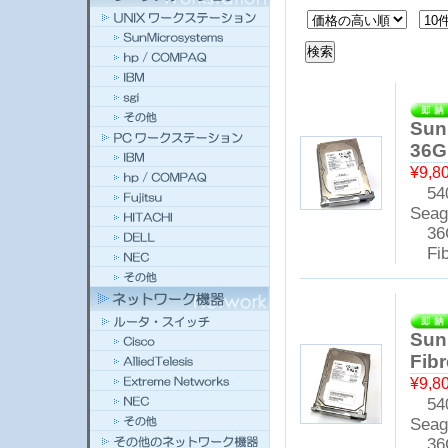
Sun
36G
¥9,8
540
Seag
36
Fibr
Sun
Fib
¥9,8
540
Seag
36