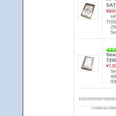
SAT
¥80
HP 
TOS
25
‎Ser
Sea
720
¥7,3
Sea
40
ID
21
22
23
24
25
26
27
28
29
30
|
contact us
|
site