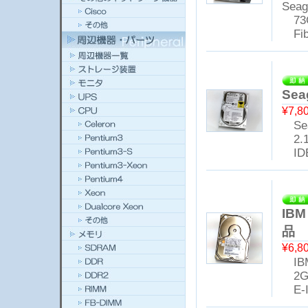
Seag
73
Fibr
Sea
¥7,8
Sea
2.
ID
IBM
品
¥6,8
IBM
2G
E-ID