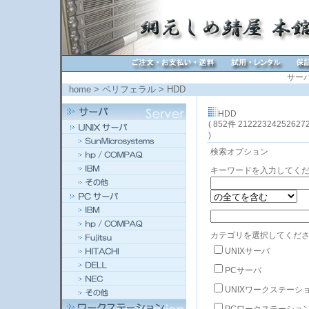
サー
home
>
ペリフェラル
>
HDD
HDD
( 852件
21
22
23
24
25
26
27
)
検索オプション
キーワードを入力してく
カテゴリを選択してくださ
UNIXサーバ
PCサーバ
UNIXワークステーシ