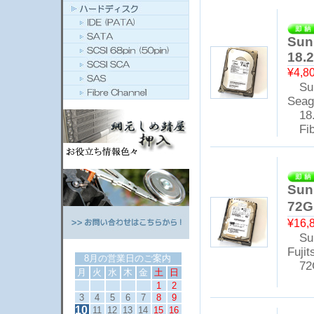
Sun
18.
¥4,8
Sun 
Seag
18.
Fibr
Sun
72
¥16,
Sun 
Fuji
8月の営業日のご案内
72
月
火
水
木
金
土
日
1
2
3
4
5
6
7
8
9
10
11
12
13
14
15
16