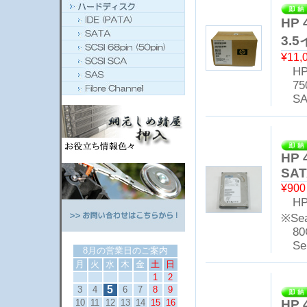
HP 
3.
¥11,
HP 
75
SA
HP 
SAT
¥90
HP 
※Sea
80
Seri
8月の営業日のご案内
月
火
水
木
金
土
日
1
2
5
3
4
6
7
8
9
HP 
10
11
12
13
14
15
16