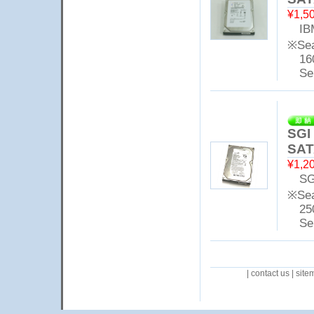
¥1,5
IBM 
※Sea
16
Seri
SGI
SAT
¥1,2
SGI
※Sea
25
Seri
|
contact us
|
site