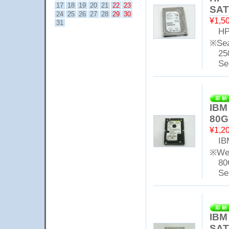
17
18
19
20
21
22
23
SAT
24
25
26
27
28
29
30
¥1,5
31
HP 
※Sea
25
Seri
IBM
80G
¥1,2
IBM 
※Wes
80
Seri
IBM
SAT