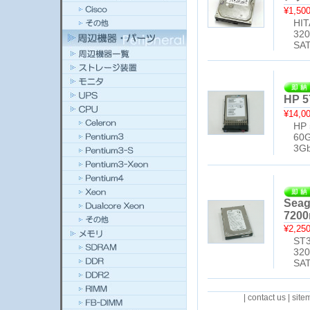
¥1,50
HITA
320
SATA
HP 
¥14,0
HP 5
60G
3Gb/
Seag
7200
¥2,25
ST3
320
SATA
|
contact us
|
site