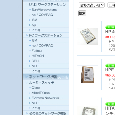
HP 4
¥800
HP 4
120
SAT
HPE 
¥66,0
HPE 
1.6
SAT
HITA
ンチ 