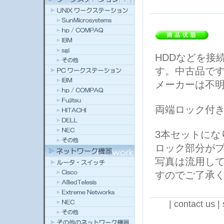
HDDなどを接
す。中古品で
メーカーは不
両端ロック付
3本セットにな
ロック部分が
写真は流用し
すのでご了承
|
contact us
|