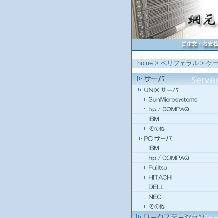
home
>
ペリフェラル
>
ケ