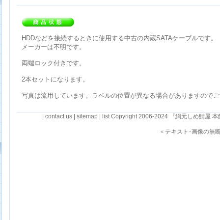
HDDなどを接続するときに使用する中古の内蔵SATAケーブルです。
メーカーは不明です。
両端ロック付きです。
2本セットになります。
写真は流用しています。ラベルの位置が異なる場合がありますのでご
|
contact us
|
sitemap
|
list
Copyright 2006-2024 『網元しめ鯖屋 本館』・R
＜テキスト･画像の無