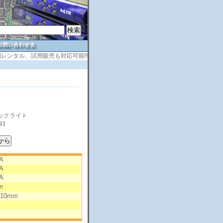
レンタル、試用販売も対応可能!!
ックライト
93
A
A
A
m
10mm