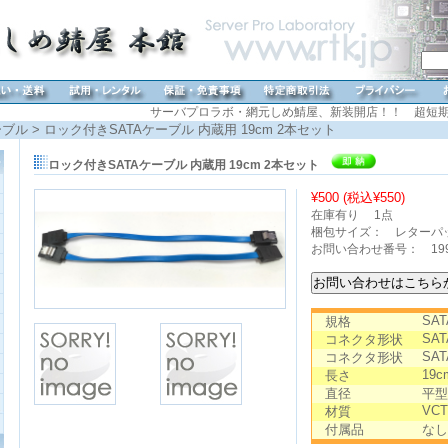
サーバプロラボ・網元しめ鯖屋、新装開店！！ 超短期
ーブル
> ロック付きSATAケーブル 内蔵用 19cm 2本セット
ロック付きSATAケーブル 内蔵用 19cm 2本セット
¥500 (税込
¥550
)
在庫有り
1点
梱包サイズ： レターパ
お問い合わせ番号： 19
SAT
規格
SAT
コネクタ形状
SAT
コネクタ形状
19c
長さ
直径
平型
VCT
材質
付属品
なし