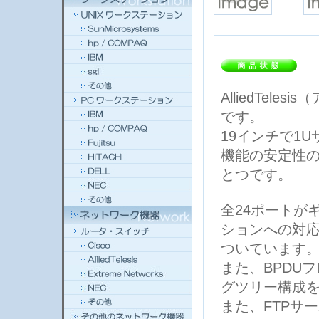
AlliedTele
です。
19インチで1
機能の安定性
とつです。
全24ポートが
ションへの対応
ついています
また、BPDU
グツリー構成
また、FTPサ