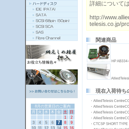
詳細について
http://www.allie
telesis.co.jp/p
関連商品
HP AB334-
AlliedTe
現在入荷待ち
・
AlliedTelesis C
8月の営業日のご案内
・
AlliedTelesis Ce
月
火
水
木
金
土
日
・
AlliedTelesis C
1
2
・
AlliedTelesis Ce
7
3
4
5
6
8
9
・
CTCSP SHORT TY
10
11
12
13
14
15
16