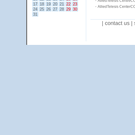
・
AlliedTelesis Ce
17
18
19
20
21
22
23
・
AlliedTelesis 
24
25
26
27
28
29
30
31
|
contact us
|