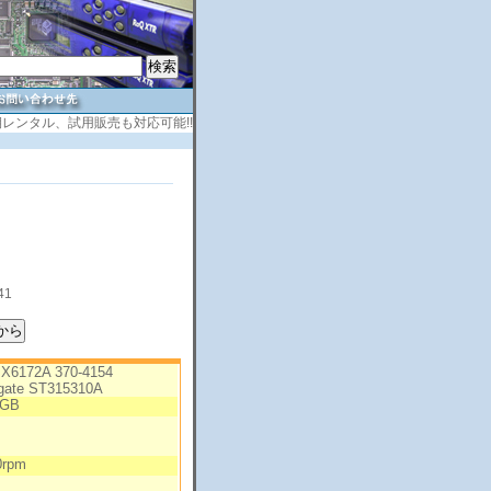
レンタル、試用販売も対応可能!!
41
 X6172A 370-4154
gate ST315310A
3GB
0rpm
B