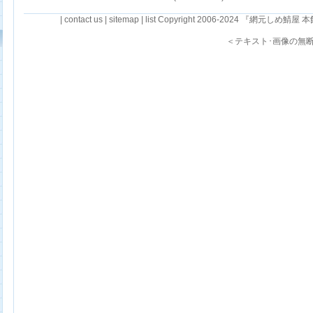
|
contact us
|
sitemap
|
list
Copyright 2006-2024 『網元しめ鯖屋 本館』・R
＜テキスト･画像の無