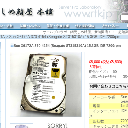
サーバプロラボ・網元しめ鯖屋、新装開店！！ 超短期
ATA
> Sun X6172A 370-4154 (Seagate ST315310A) 15.3GB IDE 7200rpm
Sun X6172A 370-4154 (Seagate ST315310A) 15.3GB IDE 7200rpm
¥8,000 (税込
¥8,800
)
入荷待ち
梱包サイズ： 60
お問い合わせ番号： 30
Sun
メーカー型番
Sea
15.
容量
IDE
インターフェイ
ス
720
回転数
2M
キャッシュ容量