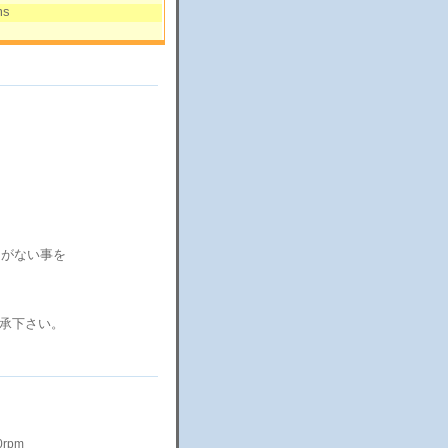
ms
スタがない事を
承下さい。
0rpm