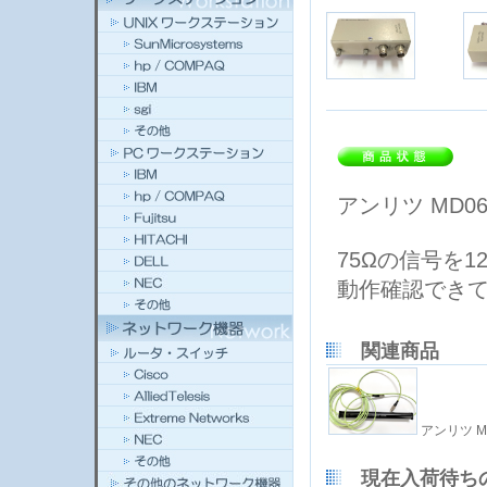
アンリツ MD0
75Ωの信号を
動作確認でき
関連商品
アンリツ M
現在入荷待ち