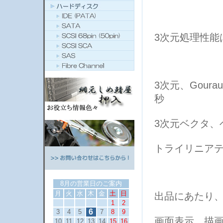
3次元処理性能
3次元、Goura
秒
3次元ベクタ、ベ
トライリニアテ
8月の営業日のご案内
月
火
水
木
金
土
日
出品にあたり、W
1
2
6
3
4
5
7
8
9
画面表示、描
10
11
12
13
14
15
16