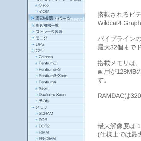
搭載されるビデオ
Wildcat4 Gra
パイプラインの
最大32個まで
搭載メモリは、
画用が128MB
す。
RAMDACは3
最大解像度は 19
(仕様上では最大