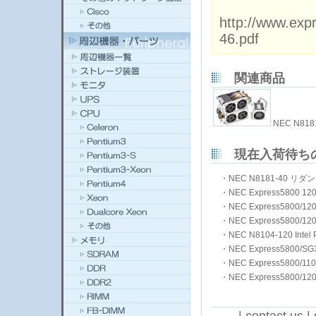
http://www.exp
46.pdf
関連商品
NEC N81
現在入荷待ち
・
NEC N8181-40 リダ
・
NEC Express5800 12
・
NEC Express5800/120
・
NEC Express5800/120
・
NEC N8104-120 Intel P
・
NEC Express5800/S
・
NEC Express5800/1
・
NEC Express5800/120R