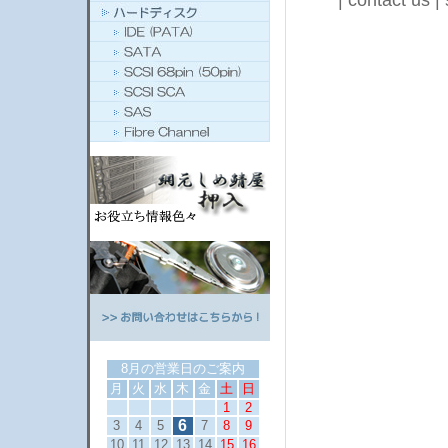
|
contact us
|
8月の営業日のご案内
月
火
水
木
金
土
日
1
2
6
3
4
5
7
8
9
10
11
12
13
14
15
16