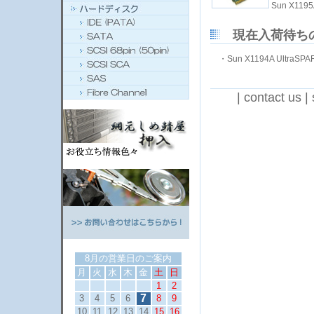
Sun X1195
現在入荷待ち
・
Sun X1194A UltraSPA
|
contact us
|
8月の営業日のご案内
月
火
水
木
金
土
日
1
2
7
3
4
5
6
8
9
10
11
12
13
14
15
16