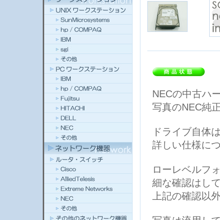
NECの中古ハード
写真のNEC純
ドライブ自体は、
詳しい仕様に
ローレベルフ
細な確認はし
上記の確認以