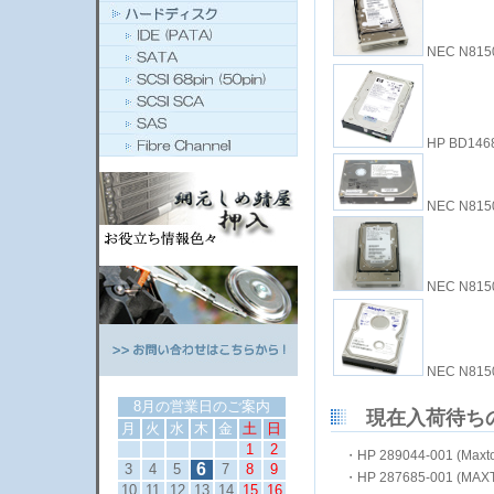
NEC N8150
HP BD1468
NEC N8150-
NEC N8150
NEC N8150
8月の営業日のご案内
現在入荷待ち
月
火
水
木
金
土
日
1
2
・
HP 289044-001 (Max
6
3
4
5
7
8
9
・
HP 287685-001 (MAX
10
11
12
13
14
15
16