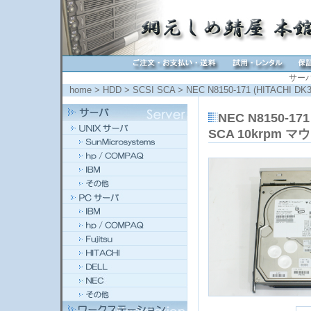
サー
home
>
HDD
>
SCSI SCA
> NEC N8150-171 (HITACHI DK
NEC N8150-171
SCA 10krpm 