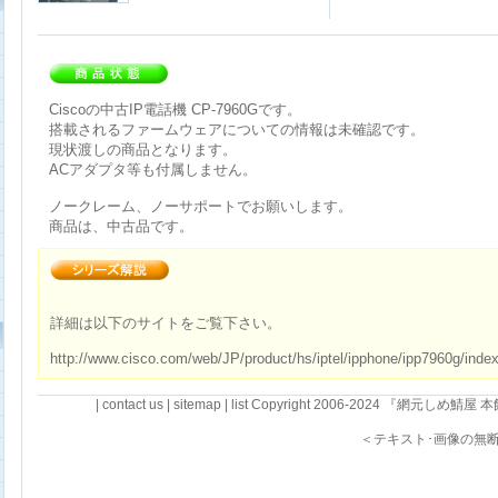
Ciscoの中古IP電話機 CP-7960Gです。
搭載されるファームウェアについての情報は未確認です。
現状渡しの商品となります。
ACアダプタ等も付属しません。
ノークレーム、ノーサポートでお願いします。
商品は、中古品です。
詳細は以下のサイトをご覧下さい。
http://www.cisco.com/web/JP/product/hs/iptel/ipphone/ipp7960g/index
|
contact us
|
sitemap
|
list
Copyright 2006-2024 『網元しめ鯖屋 本館』・R
＜テキスト･画像の無