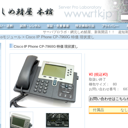
サーバプロラボ・網元しめ鯖屋、新装開店！！ 超短期
scoモジュール
> Cisco IP Phone CP-7960G 特価 現状渡し
Cisco IP Phone CP-7960G 特価 現状渡し
¥0 (税込
¥0
)
取扱い終了
梱包サイズ： 80
お問い合わせ番号： 68
付属品
なし