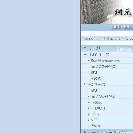
home
>
ペリフェラル
>
Ci