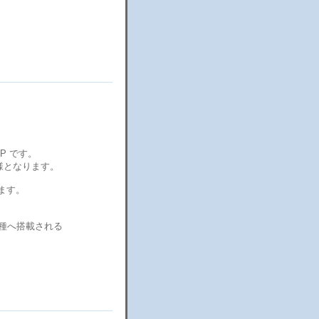
EP です。
た仕様となります。
ります。
の機種へ搭載される