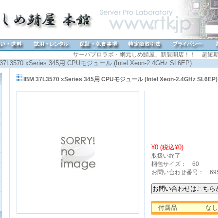
サーバプロラボ・網元しめ鯖屋、新装開店！！ 超短期
37L3570 xSeries 345用 CPUモジュール (Intel Xeon-2.4GHz SL6EP)
IBM 37L3570 xSeries 345用 CPUモジュール (Intel Xeon-2.4GHz SL6EP)
¥0 (税込
¥0
)
取扱い終了
梱包サイズ： 60
お問い合わせ番号： 69
付属品
なし