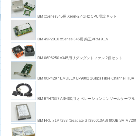
IBM xSeries345用 Xeon-2.4GHz CPU増設キット
IBM 49P2010 xSeries 345用 純正VRM 9.1V
IBM 06P6250 x345用リダンダントファン 2個セット
IBM 00P4297 EMULEX LP9802 2Gbps Fibre Channel HBA
IBM 97H7557 AS/400用 オペレーションコンソールケーブル
IBM FRU:71P7293 (Seagate ST380013AS) 80GB SATA 720