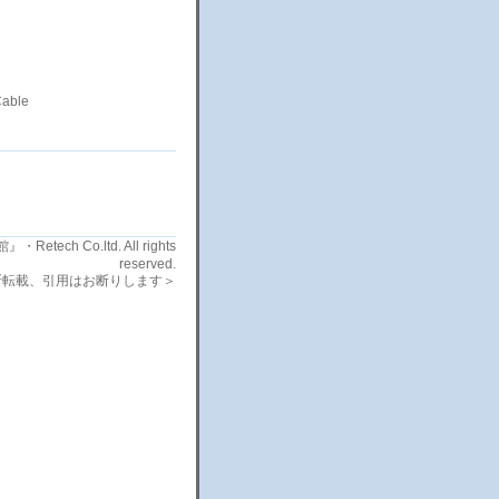
able
etech Co.ltd. All rights
reserved.
断転載、引用はお断りします＞