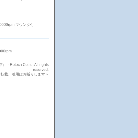
SI 10000rpm マウンタ付
000rpm
etech Co.ltd. All rights
reserved.
断転載、引用はお断りします＞