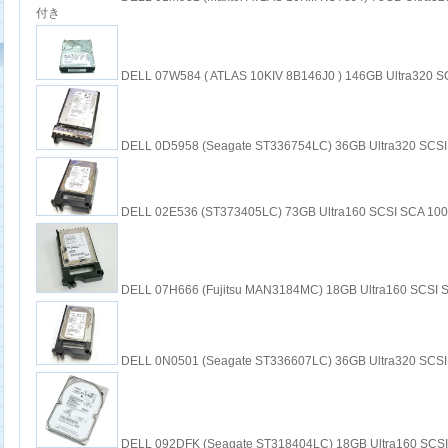
付き
DELL 07W584 ( ATLAS 10KIV 8B146J0 ) 146GB Ultra320 
DELL 0D5958 (Seagate ST336754LC) 36GB Ultra320 
DELL 02E536 (ST373405LC) 73GB Ultra160 SCSI SCA
DELL 07H666 (Fujitsu MAN3184MC) 18GB Ultra160 S
DELL 0N0501 (Seagate ST336607LC) 36GB Ultra320 S
DELL 092DFK (Seagate ST318404LC) 18GB Ultra160 SCS