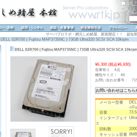
サーバプロラボ・網元しめ鯖屋、新装開店！！ 超短期
DELL 02R700 ( Fujitsu MAP3735NC ) 73GB Ultra320 SCSI SCA 10krpm
DELL 02R700 ( Fujitsu MAP3735NC ) 73GB Ultra320 SCSI SCA 10k
¥6,300 (税込
¥6,930
)
在庫有り
4点
梱包サイズ： 60
お問い合わせ番号： 71
DEL
メーカー型番
※Fu
73.
容量
Ultr
インターフェイ
ス
100
回転数
8M
キャッシュ容量