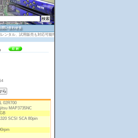
レンタル、試用販売も対応可能!!
rpm
54
L 02R700
jitsu MAP3735NC
5GB
a320 SCSI SCA 80pin
00rpm
B