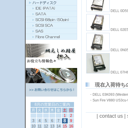
DELL 0D5
DELL 02E
DELL 0N05
DELL 07H
現在入荷待ち
・
DELL 03K093 (Wester
・
Sun Fire V880 US3cu-
8月の営業日のご案内
月
火
水
木
金
土
日
|
contact us
|
1
2
8
3
4
5
6
7
9
10
11
12
13
14
15
16