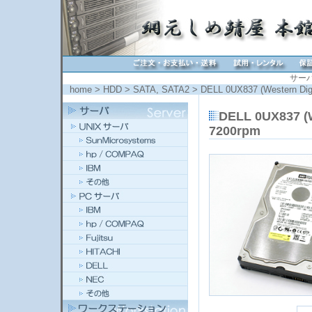
サー
home
>
HDD
>
SATA, SATA2
> DELL 0UX837 (Western Dig
DELL 0UX837 (W
7200rpm