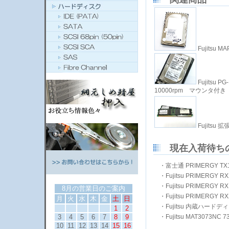
Fujitsu M
Fujitsu P
10000rpm マウンタ付き
Fujitsu 
現在入荷待ち
・
富士通 PRIMERGY TX10
・
Fujitsu PRIMERGY RX
・
Fujitsu PRIMERGY RX
8月の営業日のご案内
・
Fujitsu PRIMERGY R
月
火
水
木
金
土
日
・
Fujitsu 内蔵ハードディス
1
2
3
4
5
6
7
8
9
・
Fujitsu MAT3073NC 7
10
11
12
13
14
15
16