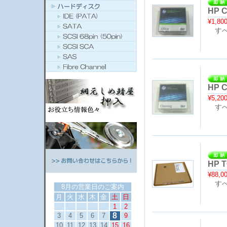
HP 
¥1,80
すべ
HP 
¥5,20
すべ
HP T
¥88,0
すべ
8月の営業日のご案内
月
火
水
木
金
土
日
1
2
8
3
4
5
6
7
9
10
11
12
13
14
15
16