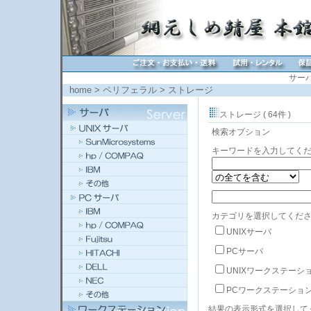
サー
home
>
ペリフェラル
>
ストレージ
ストレージ ( 64件 )
検索オプション
キーワードを入力してく
カテゴリを選択してくださ
UNIXサーバ
PCサーバ
UNIXワークステーシ
PCワークステーショ
結果の表示形式を選択して