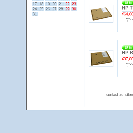
17
18
19
20
21
22
23
HP T
24
25
26
27
28
29
30
¥64,0
31
すべ
HP B
¥97,0
すべ
|
contact us
|
site